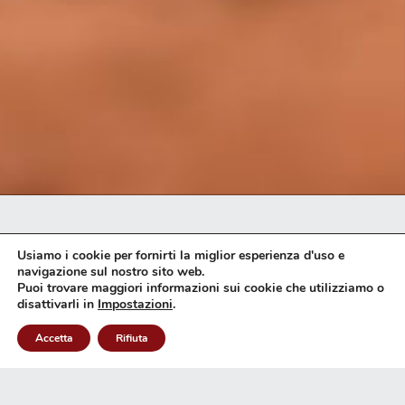
HOTEL & RISTORANTE
Usiamo i cookie per fornirti la miglior esperienza d'uso e
navigazione sul nostro sito web.
Puoi trovare maggiori informazioni sui cookie che utilizziamo o
L'Ospitalità
INVIA UNA RICHIESTA
disattivarli in
Impostazioni
.
Accetta
Rifiuta
Abruzzese
WHATSAPP
CHIAMA